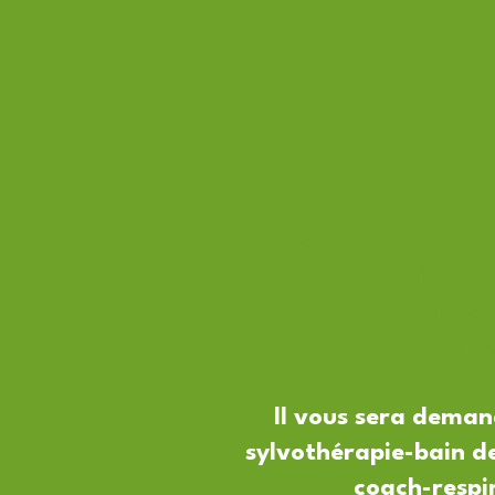
Dans le cadre de la
quarantaine d’exerc
inédites.
vous p
Il vous sera demand
sylvothérapie-bain 
coach-respi