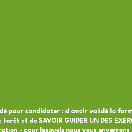
 méthode coach-respiration, Jean-Marie De
ices de respiration et imaginé des immers
 Si le cœur vous invite à découvrir aussi ces 
ourrez candidater pour suivre cette forma
é pour candidater : d'avoir validé la for
de forêt et de SAVOIR GUIDER UN DES EXE
ration - pour lesquels nous vous enverrons