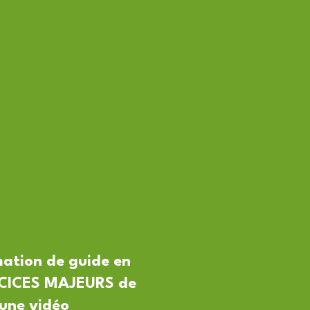
fossez a conçu une
ions émotionnelles
outils,
tion.
mation de guide en
RCICES MAJEURS de
 une vidéo