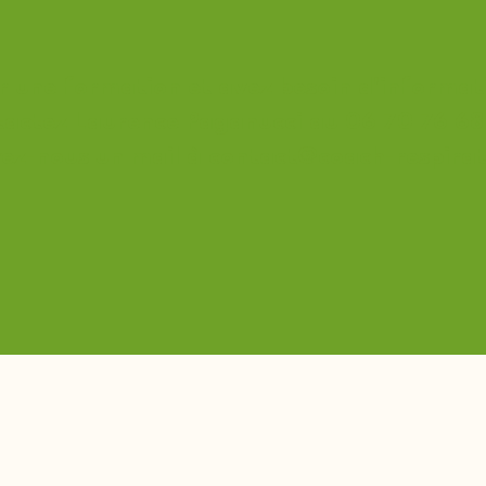
ar une formation et avez besoin d'informat
tactez Laurence Paganucci au 06 70 76 68
ez-nous un mail à
contact@coach-respira