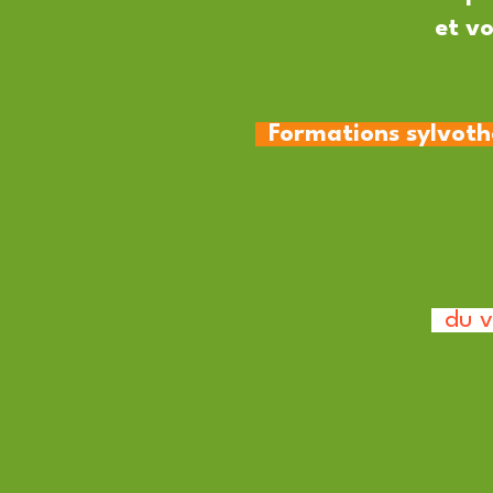
et v
Formations sylvothé
du v