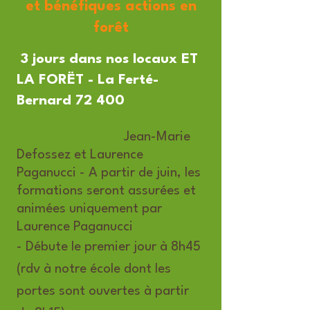
et bénéfiques actions en
forêt
3 jours dans nos locaux ET
LA FORËT - La Ferté-
Bernard 72 400
- 2 animateurs
:
Jean-Marie
Defossez et Laurence
Paganucci - A partir de juin, les
formations seront assurées et
animées uniquement par
Laurence Paganucci
- Débute le premier jour à 8h45
(rdv à notre école dont les
portes sont ouvertes à partir