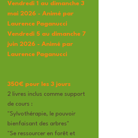
Vendredi 1 au dimanche 3
mai 2026 - Animé par
Laurence Paganucci
Vendredi 5 au dimanche 7
juin 2026 - Animé par
Laurence Paganucci
- Tarif
350€ pour les 3 jours
2 livres inclus comme support
de cours :
"Sylvothérapie, le pouvoir
bienfaisant des arbres"
"Se ressourcer en forêt et