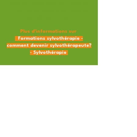
nature, l’expérience de nouvelles
émotions, sensations et ressentis
auprès des arbres.
Plus d'informations sur
Formations sylvothérapie -
comment devenir sylvothérapeute?
- Sylvothérapie
Je réserve ma
formation