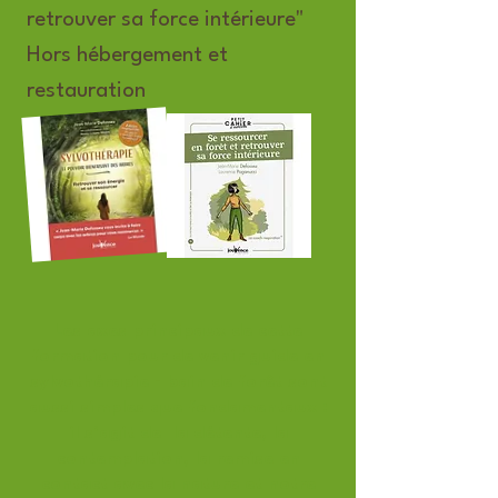
retrouver sa force intérieure"
​​Hors hébergement et
restauration
Les axes principaux de cette
formation pour de venir guide en
sylvothérapie - bain de forêt sont
aussi simples que fondamentaux :
il s‘agit de la détente, la
contemplation, la remise en
contact avec la nature et notre