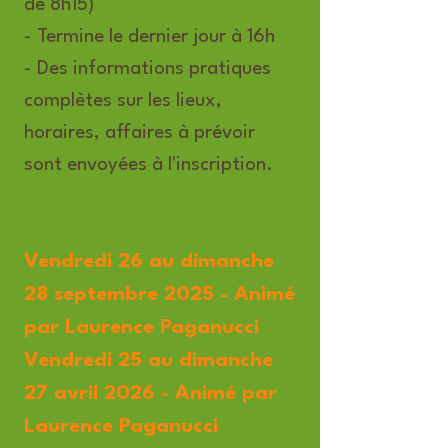
de 8h15)
- Termine le dernier jour à 16h
- Des informations pratiques
complètes sur les lieux,
horaires, affaires à prévoir
sont envoyées à l'inscription.
-
Prochaines dates
Vendredi 26 au dimanche
28 septembre 2025 - Animé
par Laurence Paganucci
Vendredi 25 au dimanche
27 avril 2026 - Animé par
Laurence Paganucci