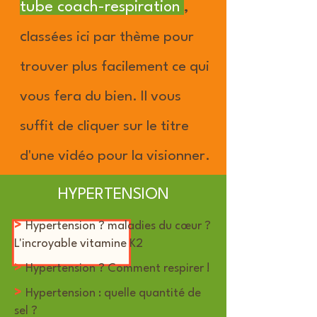
tube coach-respiration
,
c
l
assées ici par thème pour
trouver plus facilement ce qui
vous fera du bien. Il vous
suffit de cliquer sur le titre
d'une vidéo pour la visionner.
HYPERTENSION
>
Hypertension ? maladies du cœur ?
L'incroyable vitamine K2
>
Hypertension ? Comment respirer !
>
Hypertension : quelle quantité de
sel ?