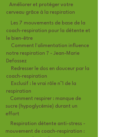
>
Améliorer et protéger votre
cerveau grâce à la respiration
>
Les 7
mouvements de base de la
coach-respiration pour la détente et
le bien-être
>
Comment l'alimentation influence
notre respiration ? - Jean-Marie
Defossez
>
Redresser le dos en douceur par la
coach-respiration
>
Exclusif : le vrai rôle n°1 de la
respiration
>
Comment respirer : manque de
sucre (hypoglycémie) durant un
effort
>
Respiration détente anti-stress -
mouvement de coach-respiration :