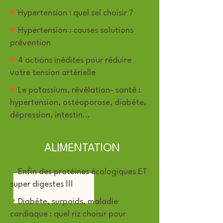
>
Hypertension : quel sel choisir ?
>
Hypertension : causes solutions
prévention
>
4 actions inédites pour réduire
votre tension artérielle
>
Le potassium, révélation- santé :
hypertension, ostéoporose, diabète,
dépression, intestin...
ALIMENTATION
>
Enfin des protéines écologiques ET
super digestes !!!
>
Diabète, surpoids, maladie
cardiaque : quel riz choisir pour