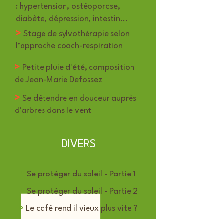
: hypertension, ostéoporose,
diabète, dépression, intestin...
>
Stage de sylvothérapie selon
l’approche coach-respiration
>
Petite pluie d'été, composition
de Jean-Marie Defossez
>
Se détendre en douceur auprès
d'arbres dans le vent
DIVERS
>
Se protéger du soleil - Partie 1
>
Se protéger du soleil - Partie 2
>
Le café rend il vieux plus vite ?