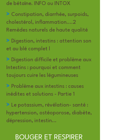
de bétaïne. INFO ou INTOX
>
Constipation, diarrhée, surpoids,
cholestérol, inflammation....2
Remèdes naturels de haute qualité
>
Digestion, intestins : attention son
et au blé complet !
>
Digestion difficile et problème aux
Intestins : pourquoi et comment
toujours cuire les légumineuses
>
Problème aux intestins : causes
inédites et solutions - Partie 1
>
Le potassium, révélation- santé :
hypertension, ostéoporose, diabète,
dépression, intestin...
BOUGER ET RESPIRER