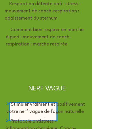
>
Respiration détente anti- stress -
mouvement de coach-respiration :
abaissement du sternum
>
Comment bien respirer en marche
à pied : mouvement de coach-
respiration : marche respirée
NERF VAGUE
>
Stimuler vraiment et positivement
votre nerf vague de façon naturelle
>
Protocole antistress -
inflammation chronique. Coach-