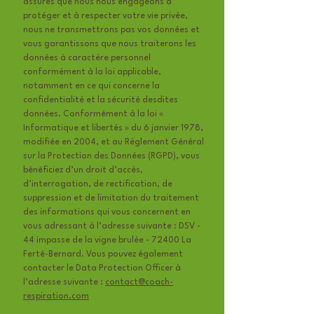
assurés que nous nous engageons à
protéger et à respecter votre vie privée,
nous ne transmettrons pas vos données et
vous garantissons que nous traiterons les
données à caractère personnel
conformément à la loi applicable,
notamment en ce qui concerne la
confidentialité et la sécurité desdites
données. Conformément à la loi «
Informatique et libertés » du 6 janvier 1978,
modifiée en 2004, et au Règlement Général
sur la Protection des Données (RGPD), vous
bénéficiez d’un droit d’accès,
d’interrogation, de rectification, de
suppression et de limitation du traitement
des informations qui vous concernent en
vous adressant à l’adresse suivante : DSV -
44 impasse de la vigne brulée - 72400 La
Ferté-Bernard. Vous pouvez également
contacter le Data Protection Officer à
l’adresse suivante :
contact@coach-
respiration.com