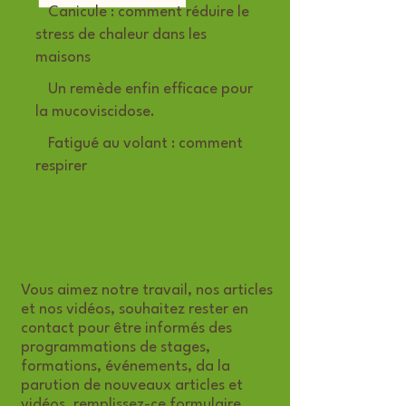
>
Canicule : comment réduire le
stress de chaleur dans les
maisons
>
Un remède enfin efficace pour
la mucoviscidose.
>
Fatigué au volant : comment
respirer
Vous aimez notre travail, nos articles
et nos vidéos, souhaitez rester en
contact pour être informés des
programmations de stages,
formations, événements, da la
parution de nouveaux articles et
vidéos, remplissez-ce formulaire