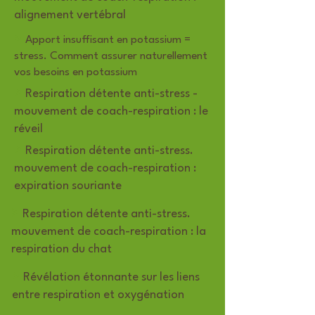
alignement vertébral
>
Apport insuffisant en potassium =
stress. Comment assurer naturellement
vos besoins en potassium
>
Respiration détente anti-stress -
mouvement de coach-respiration : le
réveil
>
Respiration détente anti-stress.
mouvement de coach-respiration :
expiration souriante
>
Respiration détente anti-stress.
mouvement de coach-respiration : la
respiration du chat
>
Révélation étonnante sur les liens
entre respiration et oxygénation