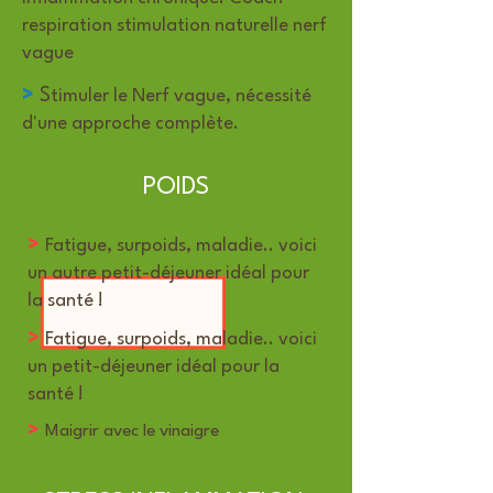
respiration stimulation naturelle nerf
vague
>
S
timuler le Nerf vague, nécessité
d'une approche complète.
POIDS
>
Fatigue, surpoids, maladie.. voici
un autre petit-déjeuner idéal pour
la santé !
>
Fatigue, surpoids, maladie.. voici
un petit-déjeuner idéal pour la
santé !
>
Maigrir avec le vinaigre