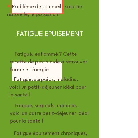
>
Problème de sommeil : solution
naturelle, le potassium
FATIGUE EPUISEMENT
>
Fatigué, enflammé ? Cette
recette de pesto aide à retrouver
forme et énergie
>
Fatigue, surpoids, maladie..
voici un petit-déjeuner idéal pour
la santé !
>
Fatigue, surpoids, maladie..
voici un autre petit-déjeuner idéal
pour la santé !
>
Fatigue épuisement chroniques,