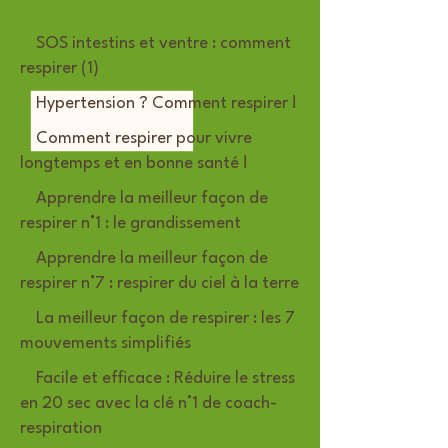
>
SOS intestins et ventre : comment
respirer (1)
>
Hypertension ? Comment respirer !
>
Comment respirer pour vivre
longtemps et en bonne santé !
>
Apprendre la meilleur façon de
respirer n°1 : le grandissement
>
Apprendre la meilleur façon de
respirer n°7 : respirer du ciel à la terre
>
La meilleur façon de respirer : les 7
mouvements simplifiés
>
Facile et efficace : Réduire le stress
en 20 sec avec la clé n°1 de coach-
respiration