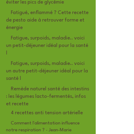
éviter les pics de glycémie
>
Fatigué, enflammé ? Cette recette
de pesto aide à retrouver forme et
énergie
>
Fatigue, surpoids, maladie.. voici
un petit-déjeuner idéal pour la santé
!
>
Fatigue, surpoids, maladie.. voici
un autre petit-déjeuner idéal pour la
santé !
>
Remède naturel santé des intestins
: les légumes lacto-fermentés, infos
et recette
>
4 recettes anti tension artérielle
>
Comment l'alimentation influence
notre respiration ? - Jean-Marie