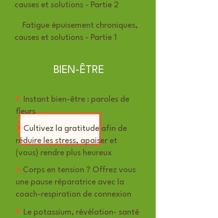
causes et solutions -
Partie 2
>
Fatigue épuisement chroniques,
causes et solutions -
Partie 1
BIEN-ÊTRE
>
Instant bien-être : paroles de
fleurs
>
Cultivez la gratitude afin de
réduire les stress, apaiser et
(vous) rendre plus heureux
>
Corps en tension ? Offrez vous
une pause réparatrice avec la
coach-respiration de connexion
>
Le potassium, révélation- santé