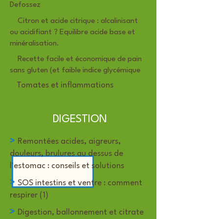
Defossez
>
Citron et acide citrique : alcalinisant
ou acidifiant ? Equilibre acide base et
minéralisation.
>
Recette facile et économique de pain
sans gluten (et faible indice glycémique
>
Tomates et inflammations
DIGESTION
>
Remontées acides, aigreurs,
douleurs, brulures au dessus de
l'estomac : conseils et solutions
>
SOS intestins et ventre : comment
respirer (1)
>
Digestion, ballonnement et citrate