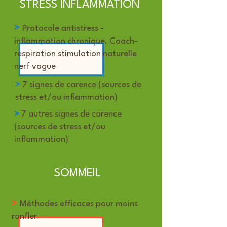
STRESS INFLAMMATION
>
Protocole antistress -
inflammation chronique. Coach-
respiration stimulation naturelle
nerf vague
>
7 signes de carence (sources de
stress et/ou inflammation)
>
7 autres signes de carence
(sources de stress et/ou
inflammation)
SOMMEIL
>
Méthodes efficaces pour moins
ronfler