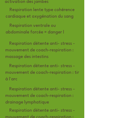
activation des jambes
>
Respiration lente type cohérence
cardiaque et oxygénation du sang
>
Respiration ventrale ou
abdominale forcée = danger !
>
Respiration détente anti- stress -
mouvement de coach-respiration :
massage des intestins
>
Respiration détente anti- stress -
mouvement de coach-respiration : tir
à l'arc
>
Respiration détente anti- stress -
mouvement de coach-respiration :
drainage lymphatique
>
Respiration détente anti- stress -
mouvement de coach-respiration :