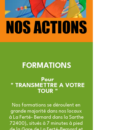
NOS ACTIONS
NOS ACTIONS
FORMATIONS
Pour
" TRANSMETTRE A VOTRE
TOUR
"
Nos formations se déroulent en
grande majorité dans nos locaux
à La Ferté- Bernard dans la Sarthe
72400),
situés à 7 minutes à pied
de la Gare de La Ferté-Bernard et