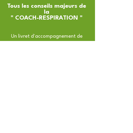
Tous les conseils majeurs de
la
" COACH-RESPIRATION
"
Un livret d'accompagnement de
plus de 50 pages à la fois
scientifique et humain, fruit de
douze années de travail de JM
Defossez. Pour tous ceux et celles
qui souhaitent prendre soin de leur
bien-être et de leur santé.
En téléchargement libre
ICI