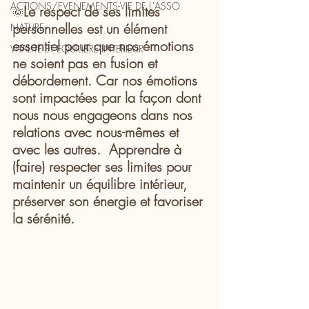
ACTIONS/EVENEMENTS-VIE DE L'ASSO
Le respect de ses limites 
🌞
personnelles est un élément 
NATURE
essentiel pour que nos émotions 
VITALITE ET EQUILIBRE INTERIEUR
ne soient pas en fusion et 
débordement. Car nos émotions 
sont impactées par la façon dont 
nous nous engageons dans nos 
relations avec nous-mêmes et 
avec les autres.  Apprendre à 
(faire) respecter ses limites pour 
maintenir un équilibre intérieur, 
préserver son énergie et favoriser 
la sérénité.  