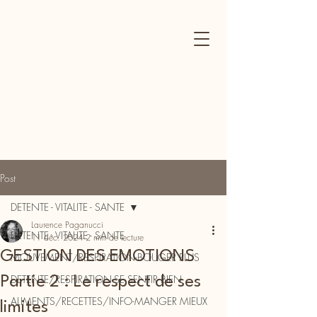
Post
DETENTE - VITALITE - SANTE
Laurence Paganucci
DETENTE - VITALITE - SANTE
11 déc. 2024
2 min de lecture
GESTION DES EMOTIONS
MOUVEMENT/RESPIRATION-BOUGER PLUS
DETENTE/RESPIRATION-SE SENTIR BIEN
Partie 2 : Le respect de ses
ALIMENTS/RECETTES/INFO-MANGER MIEUX
limites